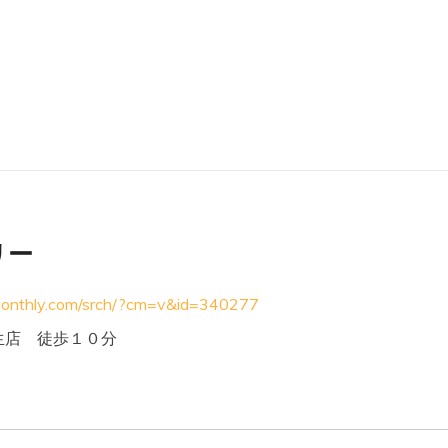
リー
monthly.com/srch/?cm=v&id=340277
生店 徒歩１０分