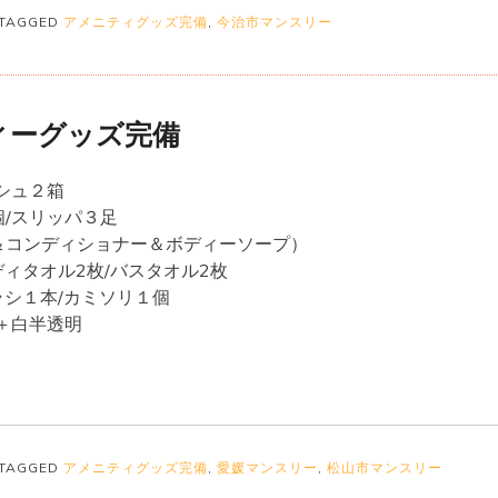
TAGGED
アメニティグッズ完備
,
今治市マンスリー
ィーグッズ完備
シュ２箱
個/スリッパ３足
＆コンディショナー＆ボディーソープ）
ディタオル2枚/バスタオル2枚
ラシ１本/カミソリ１個
＋白半透明
TAGGED
アメニティグッズ完備
,
愛媛マンスリー
,
松山市マンスリー