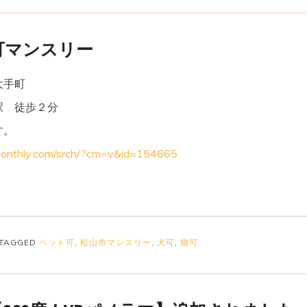
可マンスリー
大手町
駅 徒歩２分
す。
monthly.com/srch/?cm=v&id=154665
TAGGED
ペット可
,
松山市マンスリー
,
犬可
,
猫可