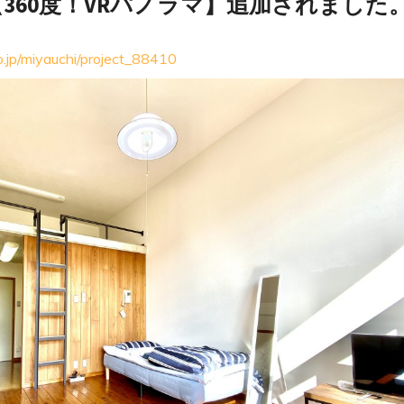
360度！VRパノラマ】追加されました
co.jp/miyauchi/project_88410